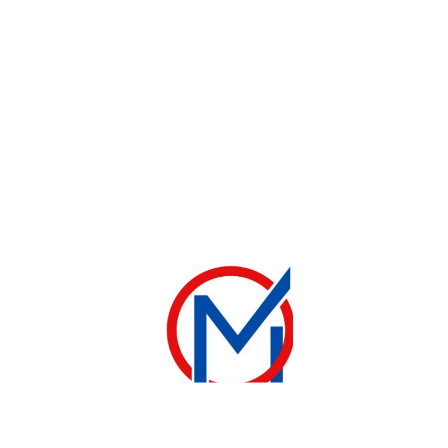
MICRO-ONDES
MICRO ONDES ASTECH 20 LITRES
50 000
CFA
60 000
CFA
Ajouter au panier