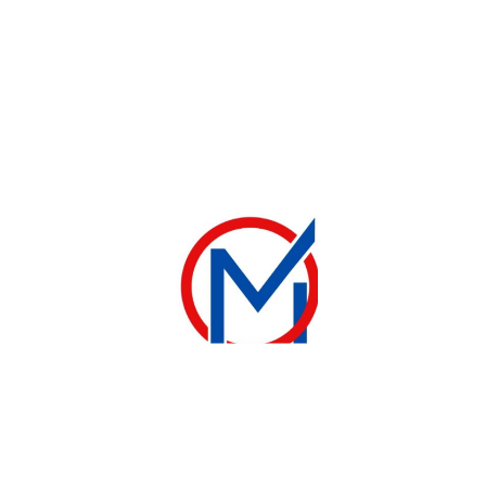
TÉLÉVISEUR
SMART TV SAMSUNG 65 POUCES WIFI 4K
585 000
CFA
630 000
CFA
Ajouter au panier