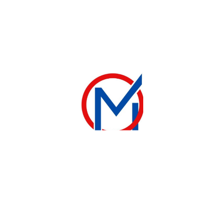
AJOUTER À LA LISTE DE SOUHAITS
COMPARER
Lien de partage:
CATEGORY:
Ventilateur
TAGS:
Astech
,
Binatone
,
Clim astech Inverter
,
Deska
,
electromenager réfrigérateur
,
INVENTER
,
ventilateur
,
VENTILATEUR DESKA MURAL – FW -47 RI – AVEC COMMANDE
DESCRIPTION
Produits connexes