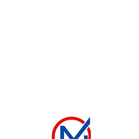
CUISINIÈRE
CUISINER ELACTRON 4 FEUX AVEC GRILLE
90 000
CFA
100 000
CFA
Ajouter au panier
-7%