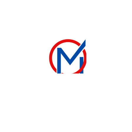
-9%
-20%
CONGÉLATEUR
CONGÉLATEUR
CONGÉLATEUR ELACTRON VERTICAL 8 TIROIRS-ELECTROMENAGER-MADINA
CONGÉLATEUR ELACTRON EL300 LITRES-ELECTROMENAGER-MADINA
245 000
CFA
160 000
CFA
270 000
CFA
200 000
CFA
Ajouter au panier
Ajouter au panier
-12%
-15%