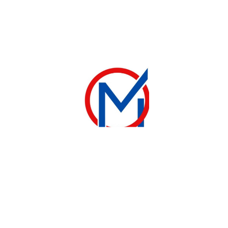
-13%
-17%
GROS ÉLECTROMÉNAGER
TÉLÉVISEUR
RÉFRIGÉRATEUR COMBINÉ ROCH 325s 4 TIROIRS
Smart tv astech 75 pouces 4K
260 000
CFA
580 000
CFA
300 000
CFA
700 000
CFA
Ajouter au panier
Ajouter au panier