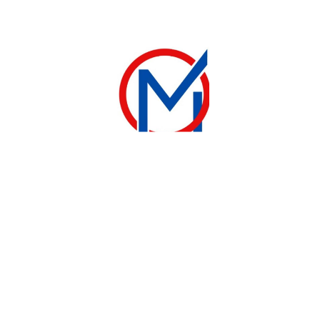
110 000
CFA
245 000
CFA
130 000
CFA
290 000
CFA
Ajouter au panier
Ajouter au panier
-21%
-6%
CUISINIÈRE
CUISINIÈRE
Gros electromenager
GROS ELECTROMENAGER Cuisinière ferre 5 feux 90/60CM
95 000
CFA
290 000
CFA
120 000
CFA
310 000
CFA
Ajouter au panier
Ajouter au panier