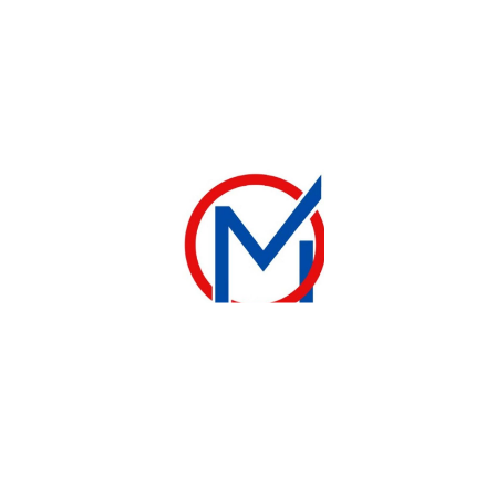
VENTILATEUR
Ventilateur BINATONE MURAL 5 ÉLISE
25 000
CFA
Ajouter au panier
contact@electromenager-madina.com
+221 33 842 37 46