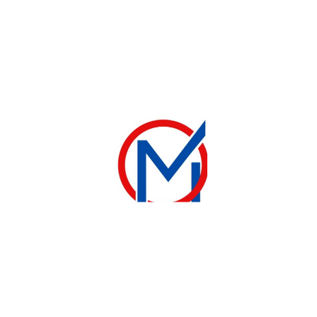
MACHINE À LAVER
MACHINE À LAVER ASTECH 10 KG LAVER SÈCHE 6KG-ELECTROMENAGER-MADINA
395 000
CFA
450 000
CFA
Ajouter au panier
contact@electromenager-madina.com