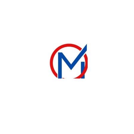
VENTILATEUR
VENTILATEUR
VENTILATEUR BINATONE MURAL 5
VENTILATEUR ROCH MURAL TRÈS BONNE QUALITÉ
23 000
CFA
30 000
CFA
30 000
CFA
Ajouter au panier
Ajouter au panier
contact@electromenager-madina.com
+221 33 842 37 46
Plateau 129 Avenue Lamine Gueye, Centre commercial