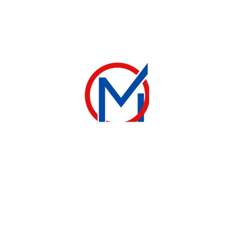
TÉLÉVISEUR
SMART TV LG 55 POUCES 4K
355 000
CFA
380 000
CFA
Ajouter au panier
contact@electromenager-madina.com
+221 33 842 37 46
Plateau 129 Avenue Lamine Gueye, Centre commercial
Touba Sandaga, extension cantine 2604, Dakar, Sénégal